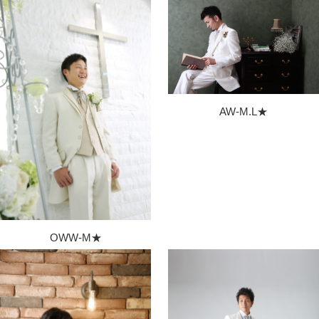
AW-M.L★
OWW-M★