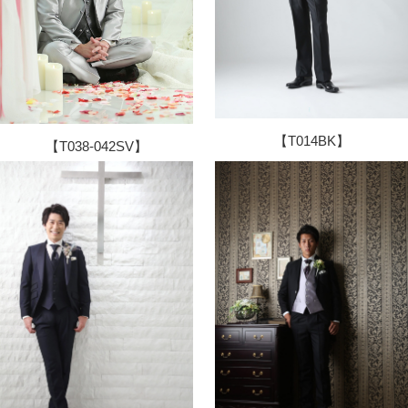
【T014BK】
【T038-042SV】