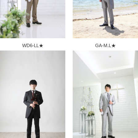
WD6-LL★
GA-M.L★