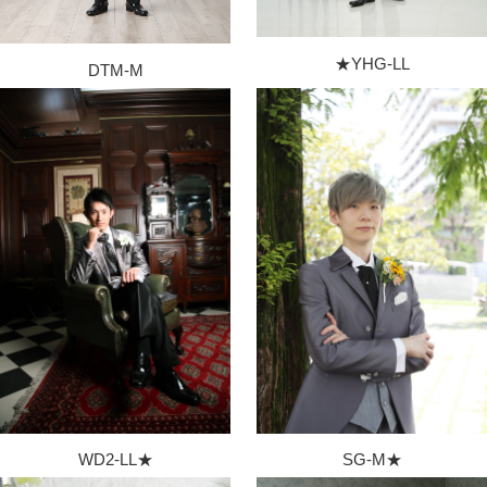
★YHG-LL
DTM-M
WD2-LL★
SG-M★