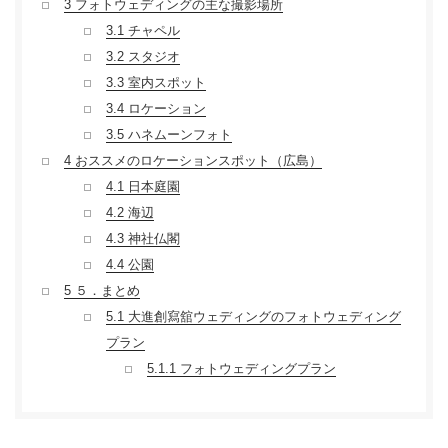
3
フォトウェディングの主な撮影場所
3.1
チャペル
3.2
スタジオ
3.3
室内スポット
3.4
ロケーション
3.5
ハネムーンフォト
4
おススメのロケーションスポット（広島）
4.1
日本庭園
4.2
海辺
4.3
神社仏閣
4.4
公園
5
５．まとめ
5.1
大進創寫舘ウェディングのフォトウェディング
プラン
5.1.1
フォトウェディングプラン